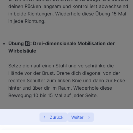
deinen Rücken langsam und kontrolliert abwechselnd
in beide Richtungen. Wiederhole diese Übung 15 Mal
in jede Richtung.
Übung 5️⃣: Drei-dimensionale Mobilisation der
Wirbelsäule
Setze dich auf einen Stuhl und verschränke die
Hände vor der Brust. Drehe dich diagonal von der
rechten Schulter zum linken Knie und dann zur Ecke
hinter und über dir im Raum. Wiederhole diese
Bewegung 10 bis 15 Mal auf jeder Seite.
Zurück
Weiter