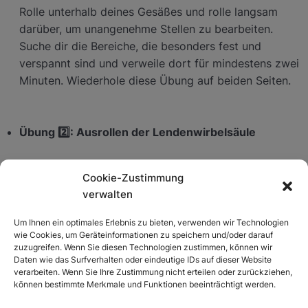
Rolle unterhalb deines Gesäßes und rolle langsam
Mentales Muskeltraining
darüber, um unangenehme Stellen zu bearbeiten.
Suche dir die Bereiche, die besonders fest und
Hüft-Übungen
verspannt sind und verweile dort für mindestens zwei
Wirbelsäule-Übungen
Minuten. Wiederhole diese Übung auf beiden Seiten.
Hand-Übungen
Übung 2️⃣: Ausrollen der Lendenwirbelsäule
Knie-Übungen
Wissenstest
Setze dich auf eine Rolle und positioniere sie so, dass
Cookie-Zustimmung
sie deine Lendenwirbelsäule unterstützt. Rolle
verwalten
Tag 5 – 10 Nährstoffe
langsam über die Muskulatur in diesem Bereich und
0/4
suche auch hier gezielt nach unangenehmen Stellen.
Um Ihnen ein optimales Erlebnis zu bieten, verwenden wir Technologien
Tag 5 – 10 Gedankenkraft
0/4
Verweile für mindestens zwei Minuten auf jeder Seite
wie Cookies, um Geräteinformationen zu speichern und/oder darauf
zuzugreifen. Wenn Sie diesen Technologien zustimmen, können wir
und achte darauf, dass die Rolle nicht auf den
Daten wie das Surfverhalten oder eindeutige IDs auf dieser Website
Tag 11 – 20
0/2
Knochen drückt.
verarbeiten. Wenn Sie Ihre Zustimmung nicht erteilen oder zurückziehen,
können bestimmte Merkmale und Funktionen beeinträchtigt werden.
Tag 11 – 20 Ernährung
0/4