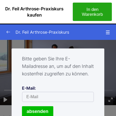
Dr. Feil Arthrose-Praxiskurs
In den
Warenkorb
kaufen
Dr. Feil Arthrose-Praxiskurs
Tag 1 – Einführung
0/8
Tag 2
Bitte geben Sie Ihre E-
0/1
Mailadresse an, um auf den Inhalt
Tag 2 – Ernährung
0/4
kostenfrei zugreifen zu können.
Tag 2 – Nährstoffe
0/2
E-Mail:
Tag 3
0/5
Tag 3 – Ernährung
0/3
absenden