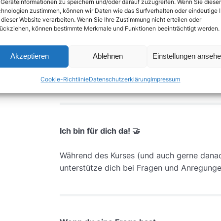
Geräteinformationen zu speichern und/oder darauf zuzugreifen. Wenn Sie diese
hnologien zustimmen, können wir Daten wie das Surfverhalten oder eindeutige 
Die Du-Form 👊
 dieser Website verarbeiten. Wenn Sie Ihre Zustimmung nicht erteilen oder
ückziehen, können bestimmte Merkmale und Funktionen beeinträchtigt werden.
Um eine angenehme und effektive Lernatmo
bewusst in der Du-Form ansprechen. Die V
Akzeptieren
Ablehnen
Einstellungen anseh
Gehirn, Informationen besser aufzunehmen 
merken. 🧠
Cookie-Richtlinie
Datenschutzerklärung
Impressum
Ich bin für dich da! 🤝
Während des Kurses (und auch gerne danach)
unterstütze dich bei Fragen und Anregunge