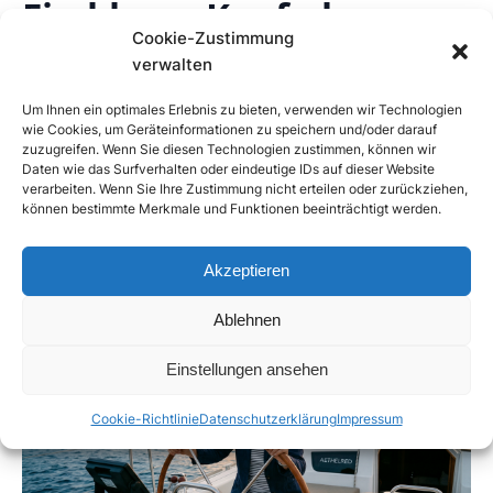
Ein klarer Kopf ohne
Cookie-Zustimmung
den „Nebel der
verwalten
Müdigkeit“
Um Ihnen ein optimales Erlebnis zu bieten, verwenden wir Technologien
wie Cookies, um Geräteinformationen zu speichern und/oder darauf
zuzugreifen. Wenn Sie diesen Technologien zustimmen, können wir
Schluss mit der bleiernen Erschöpfung, die Sie durch
Daten wie das Surfverhalten oder eindeutige IDs auf dieser Website
den Tag schleppt. Wenn die Entzündungsprozesse
verarbeiten. Wenn Sie Ihre Zustimmung nicht erteilen oder zurückziehen,
können bestimmte Merkmale und Funktionen beeinträchtigt werden.
zur Ruhe kommen, lichtet sich der Nebel: Ihre
Konzentration kehrt zurück, Sie sind hellwach und
haben wieder die mentale Kraft für Ihre Liebsten und
Akzeptieren
Ihre Hobbys.
Ablehnen
Einstellungen ansehen
Cookie-Richtlinie
Datenschutzerklärung
Impressum